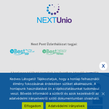
Next Pont Üzlethálózat tagjai:
X
A honlapon található termékek árai forintban értendők és az áfát
tartalmazzák. Az ajánlat a készlet erejéig érvényes. Észrevétele,
Kedves Látogató! Tájékoztatjuk, hogy a honlap felhasználói
kérdése van? Írjon nekünk üzenetet,
ide kattintva.
élmény fokozásának érdekében sütiket alkalmazunk. A
Adatvédelmi nyilatkozat
| © 2026 Next Unio Magyarország Kft.
honlapunk használatával ön a tájékoztatásunkat tudomásul
veszi. Bővebb információ a sütikről és azok kezeléséről az
adatvédelmi irányelvekről szóló dokumentumban olvasható.
Elfogadom
Adatvédelmi irányelvek