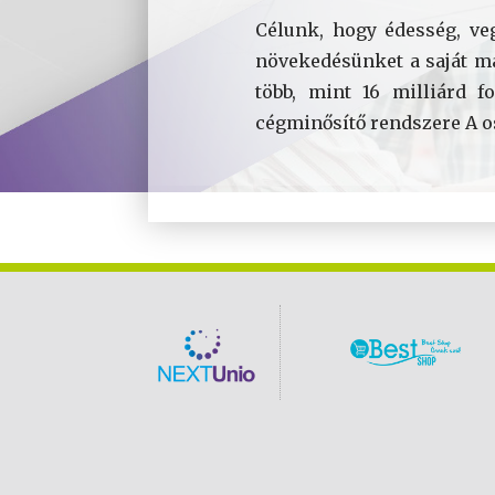
Célunk, hogy édesség, ve
növekedésünket a saját m
több, mint 16 milliárd f
cégminősítő rendszere A os