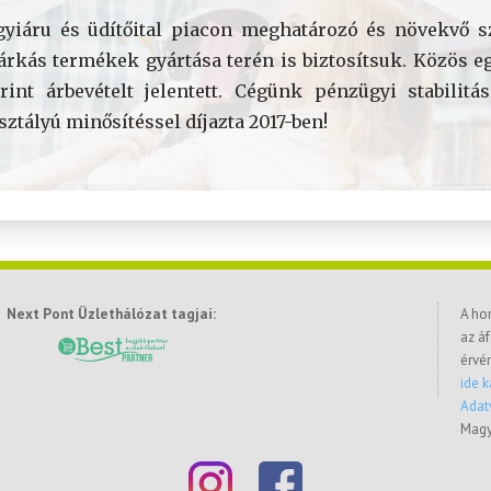
gyiáru és üdítőital piacon meghatározó és növekvő 
árkás termékek gyártása terén is biztosítsuk. Közös 
orint árbevételt jelentett. Cégünk pénzügyi stabilit
ztályú minősítéssel díjazta 2017-ben!
Next Pont Üzlethálózat tagjai:
A ho
az áf
érvé
ide k
Adat
Magy