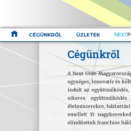
CÉGÜNKRŐL
ÜZLETEK
Cégünkről
A Next Unio Magyarország 
egységes, innovatív és köl
indult az együttműködés, 
sikeres együttműködés 
élelmiszerekre, háztartási
emellett 15 nagykeresked
elindítottuk franchise há