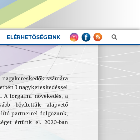
ELÉRHETŐSÉGEINK
ari nagykereskedők számára
zdetben 3 nagykereskedéssel
n. A forgalmi növekedés, a
ább bővítettük alapvető
llító partnerrel dolgozunk,
séget értünk el. 2020-ban