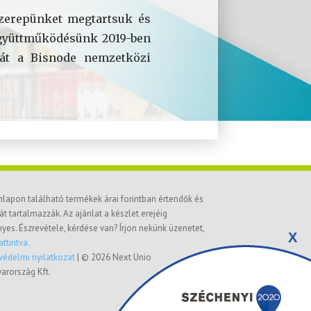
szerepünket megtartsuk és
együttműködésünk 2019-ben
ását a Bisnode nemzetközi
nlapon található termékek árai forintban értendők és
át tartalmazzák. Az ajánlat a készlet erejéig
nyes. Észrevétele, kérdése van? Írjon nekünk üzenetet,
X
attintva.
védelmi nyilatkozat
| © 2026 Next Unio
arország Kft.