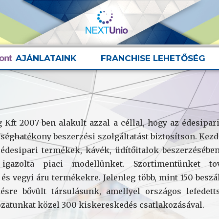
AJÁNLATAINK
FRANCHISE LEHETŐSÉG
Kft 2007-ben alakult azzal a céllal, hogy az édesip
tséghatékony beszerzési szolgáltatást biztosítson. Ke
édesipari termékek, kávék, üdítőitalok beszerzésébe
igazolta piaci modellünket. Szortimentünket tov
 és vegyi áru termékekre. Jelenleg több, mint 150 beszá
ésre bővült társulásunk, amellyel országos lefedett
lózatunkat közel 300 kiskereskedés csatlakozásával.